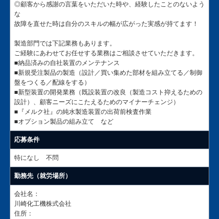
◎顧客から感謝の言葉をいただいた時や、経験したことのないよう
な
故障を直せた時は自分のスキルの幅が広がった実感が持てます！
製造部門では下記業務もあります。
ご経験にあわせてお任せする業務はご相談させていただきます。
■納品済みの自社装置のメンテナンス
■新規受注製品の製造（設計／買い集めた部材を組み立てる／制御
盤をつくる／配線をする）
■新型装置の開発業務（既設装置の改良（製造コスト抑えるための
設計）、顧客ニーズにこたえるためのマイナーチェンジ）
■『メルク社』の純水製造装置の出荷前検査作業
■オプション製品の組み立て など
応募条件
特になし 不問
勤務先（就労場所）
会社名：
川崎化工機株式会社
住所：