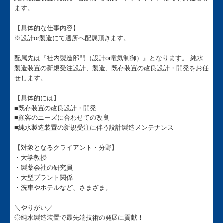
ます。
【具体的な仕事内容】
※設計or製造にて適所へ配属頂きます。
配属先は『社内製造部門（設計or電気制御）』となります。 純水
製造装置の新規受注設計、製造、既存装置の改良設計・開発をお任
せします。
【具体的には】
■既存装置の改良設計・開発
■顧客のニーズに合わせての改良
■純水製造装置の新規受注に伴う設計製造メンテナンス
【対象となるクライアント・分野】
・大学教授
・製薬会社の研究員
・大型プラント関係
・洗車やホテルなど、さまざま。
＼やりがい／
◎純水製造装置で最先端技術の発展に貢献！