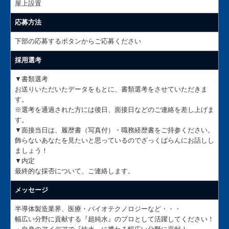
屋上設置
応募方法
下部の応募するボタンからご応募ください
採用選考
▼書類選考
お送りいただいたデータをもとに、書類選考をさせていただきま
す。
※選考を通過された方には後日、面接日などのご連絡を差し上げま
す。
▼面接当日は、履歴書（写真付）・職務経歴書をご持参ください。
飾らないあなたを見たいと思っているのでざっくばらんにお話しし
ましょう！
▼内定
最終的な採否について、ご連絡します。
メッセージ
半導体製造業界、医療・バイオテクノロジーなど・・・
幅広い分野に貢献する『超純水』のプロとして活躍してください！