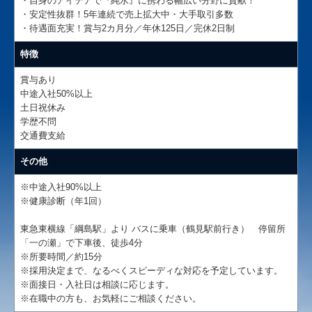
・自身のアイデアで『純水』に携わる幅広い分野に貢献！
・安定性抜群！5年連続で売上拡大中・大手取引多数
・待遇面充実！賞与2カ月分／年休125日／完休2日制
特徴
賞与あり
中途入社50%以上
土日祝休み
学歴不問
交通費支給
その他
※中途入社90%以上
※健康診断（年1回）
東急東横線「綱島駅」より バスに乗車（鶴見駅前行き） 停留所
「一の瀬」で下車後、徒歩4分
※所要時間／約15分
※採用決定まで、なるべくスピーディな対応を予定しています。
※面接日・入社日は相談に応じます。
※在職中の方も、お気軽にご相談ください。