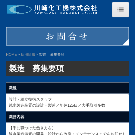
HOME
超純水とは・導入の流れ
商品案内・導入例
HOME
採用情報
製造 募集要項
会社概要
製造 募集要項
採用情報
職種
社員の声
設計・組立技術スタッフ
製造 募集要項
純水製造装置の設計・製造／年休125日／大手取引多数
お問合せ
職務内容
【手に職つけた働き方を】
個人情報保護方針
純水製造装置の開発・設計から改良・メンテナンスまでをお任せし